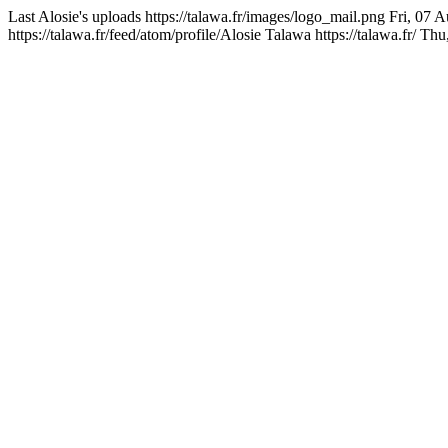
Last Alosie's uploads
https://talawa.fr/images/logo_mail.png
Fri, 07 
https://talawa.fr/feed/atom/profile/Alosie
Talawa
https://talawa.fr/
Thu,