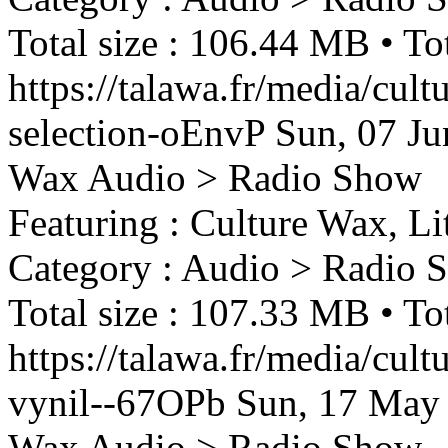
Total size : 106.44 MB • Tot
https://talawa.fr/media/cul
selection-oEnvP
Sun, 07 J
Wax
Audio > Radio Show
Featuring : Culture Wax, Li
Category : Audio > Radio 
Total size : 107.33 MB • Tot
https://talawa.fr/media/cul
vynil--67OPb
Sun, 17 May
Wax
Audio > Radio Show