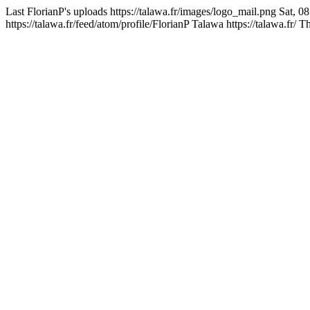
Last FlorianP's uploads
https://talawa.fr/images/logo_mail.png
Sat, 0
https://talawa.fr/feed/atom/profile/FlorianP
Talawa
https://talawa.fr/
Th