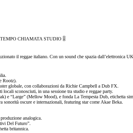
TEMPO CHIAMATA STUDIO 🎚️
zionato il reggae italiano. Con un sound che spazia dall’elettronica UK
lia.
e Rootz).
aster globale, con collaborazioni da Richie Campbell a Dub FX.
ocali sconosciuti, in una sessione tra studio e reggae party.
k) e “Large” (Mellow Mood), e fonda La Tempesta Dub, etichetta simb
sonorità oscure e internazionali, featuring star come Akae Beka.
 produzione analogica.
ivi Del Futuro”.
etta britannica.