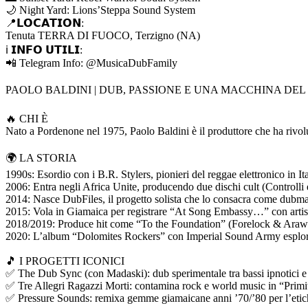
🌙 Night Yard: Lions’Steppa Sound System
📍𝗟𝗢𝗖𝗔𝗧𝗜𝗢𝗡:
Tenuta TERRA DI FUOCO, Terzigno (NA)
ℹ️ 𝗜𝗡𝗙𝗢 𝗨𝗧𝗜𝗟𝗜:
📲 Telegram Info: @MusicaDubFamily
PAOLO BALDINI | DUB, PASSIONE E UNA MACCHINA DEL 
🔥 CHI È
Nato a Pordenone nel 1975, Paolo Baldini è il produttore che ha rivolu
🌍 LA STORIA
1990s: Esordio con i B.R. Stylers, pionieri del reggae elettronico in Ita
2006: Entra negli Africa Unite, producendo due dischi cult (Controlli 
2014: Nasce DubFiles, il progetto solista che lo consacra come dubm
2015: Vola in Giamaica per registrare “At Song Embassy…” con artisti l
2018/2019: Produce hit come “To the Foundation” (Forelock & Arawa
2020: L’album “Dolomites Rockers” con Imperial Sound Army esplora 
🎵 I PROGETTI ICONICI
✅ The Dub Sync (con Madaski): dub sperimentale tra bassi ipnotici e
✅ Tre Allegri Ragazzi Morti: contamina rock e world music in “Primit
✅ Pressure Sounds: remixa gemme giamaicane anni ’70/’80 per l’etich