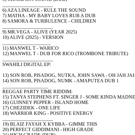
_____________________
6) AZA LINEAGE - RULE THE SOUND
7) MATHA - MY BABY LOVES RUB A DUB
8) SAMORA & TURBULENCE - CHILDREN
_____________________
9) MR.VEGA - ALIVE (YEAR 2025)
10) ALIVE (2025) - VERSION
____________________
11) MANWEL T - WARICO
12) MANWEL T - DUB FOR RICO (TROMBONE TRIBUTE)
_____________________
SWAHILI DIGITAL EP:
13) SON ROB, PISADOG, NUTKA, JOHN SAWA - OH JAH JA
14) SON ROB, PISADOG, NUMK - AMAPUTEA DUB 1
___________________
REGGAE PARTY TIME RIDDIM:
15) TANYA STEPHENS FT. SINGER J - SOME KINDA MADNE
16) GUINNEY PEPPER - ISLAND HOME
17) CHEZIDEK - ONE LIFE
18) WARRIOR KING - POSITIVE ENERGY
_____________________
19) BLAIZ FAYAH X KYBBA - GIMME THIS
20) PERFECT GIDDIMANI - HIGH GRADE
21) HIGH GRADE (DUB)