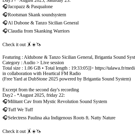
Day3 - *August 2025, Saturday 23:
🎧Jacopazz & Pasqualone
🎧Rootsman Skank soundsystem
🎧Al Dubone & Tanzo Sicilian General
🎧Claudia from Skanking Warriors
Check it out 🤸☀️🦄
Featuring : Aldubone & Tanzo Sicilian General, Brigantia Sound S
Category : Audio > Live session
Total size : 1.06 GB • Total length : 19:33:05]]>
https://talawa.fr/me
in collaboration with Heartical FM Radio
(Free Yard at DubStone 2025 powered by Brigantia Sound System)
Excerpt from the second day's recording
Day2 - *August 2025, friday 22:
🎧Militant Cav from Mystic Revolution Sound System
🎧Tuff We Tuff
🎧Selectress Paulina aka Indigenous Roots ft. Natty Nature
Check it out 🤸☀️🦄