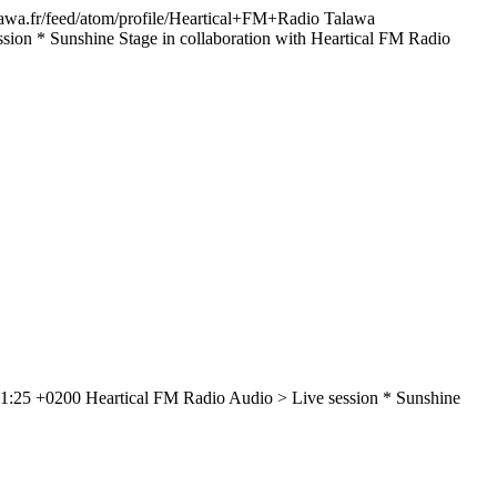
alawa.fr/feed/atom/profile/Heartical+FM+Radio
Talawa
ssion
* Sunshine Stage in collaboration with Heartical FM Radio
11:25 +0200
Heartical FM Radio
Audio > Live session
* Sunshine