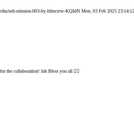
r/media/sub-mission-003-by-hfmcrew-KQIdN
Mon, 03 Feb 2025 23:14:1
or the collaboration! Jah Bless you all ❤️‍🔥