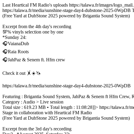
Last Heartical FM Radio's uploads
https://talawa.fr/images/logo_mail
https://talawa.fr/media/sunshine-stage-day4-dubstone-2025-0WpDB
T
(Free Yard at DubStone 2025 powered by Brigantia Sound System)
Excerpt from the 4th day's recording
💯% vinyls selection one by one
*Sunday 24:
🎧VaianaDub
🎧Raia Roots
🎧JahPaz & Senem ft. Hfm crew
Check it out 🤸☀️🦄
https://talawa.fr/media/sunshine-stage-day4-dubstone-2025-0WpDB
Featuring : Brigantia Sound System, JahPaz & Senem ft Hfm Crew, 
Category : Audio > Live session
Total size : 619.23 MB • Total length : 11:08:28]]>
https://talawa.fr
Stage in collaboration with Heartical FM Radio
(Free Yard at DubStone 2025 powered by Brigantia Sound System)
Excerpt from the 3rd day's recording