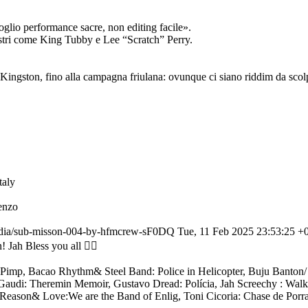
glio performance sacre, non editing facile».
estri come King Tubby e Lee “Scratch” Perry.
Kingston, fino alla campagna friulana: ovunque ci siano riddim da scolp
aly
renzo
/media/sub-misson-004-by-hfmcrew-sF0DQ
Tue, 11 Feb 2025 23:53:25 +
 Jah Bless you all ❤️‍🔥
 Pimp, Bacao Rhythm& Steel Band: Police in Helicopter, Buju Banto
Gaudi: Theremin Memoir, Gustavo Dread: Polícia, Jah Screechy : Wa
,Reason& Love:We are the Band of Enlig, Toni Cicoria: Chase de Po