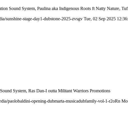
ution Sound System, Paulina aka Indigenous Roots ft Natty Nature, Tu
media/sunshine-stage-day1-dubstone-2025-zvsgv
Tue, 02 Sep 2025 12:36
Sound System, Ras Dan-I outta Militant Warriors Promotions
/media/paolobaldini-opening-dubmarta-musicadubfamily-vol-1-r2oRn
Mon