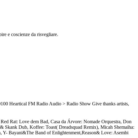
ire e coscienze da risvegliare.
0100
Heartical FM Radio
Audio > Radio Show
Give thanks artists,
n/ Red Rat: Love dem Bad, Casa da Árvore: Nomade Orquestra, Don
lk& Skank Dub, Koffee: Toast( Dreadsquad Remix), Micah Shemaiha:
rra, Y- Bayani&The Band of Enlightenment,Reason& Love: Asembi