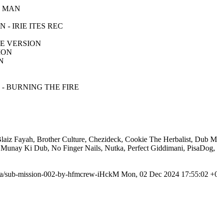
O MAN
- IRIE ITES REC
TE VERSION
ION
N
- BURNING THE FIRE
Blaiz Fayah, Brother Culture, Chezideck, Cookie The Herbalist, Dub 
unay Ki Dub, No Finger Nails, Nutka, Perfect Giddimani, PisaDog, S
edia/sub-mission-002-by-hfmcrew-iHckM
Mon, 02 Dec 2024 17:55:02 +