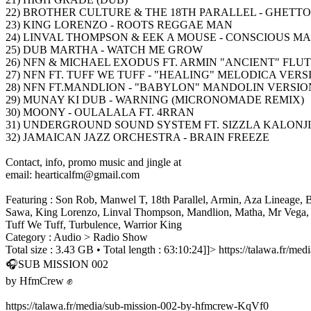
22) BROTHER CULTURE & THE 18TH PARALLEL - GHETT
23) KING LORENZO - ROOTS REGGAE MAN
24) LINVAL THOMPSON & EEK A MOUSE - CONSCIOUS MAN 
25) DUB MARTHA - WATCH ME GROW
26) NFN & MICHAEL EXODUS FT. ARMIN "ANCIENT" FLU
27) NFN FT. TUFF WE TUFF - "HEALING" MELODICA VERS
28) NFN FT.MANDLION - "BABYLON" MANDOLIN VERSIO
29) MUNAY KI DUB - WARNING (MICRONOMADE REMIX)
30) MOONY - OULALALA FT. 4RRAN
31) UNDERGROUND SOUND SYSTEM FT. SIZZLA KALONJI 
32) JAMAICAN JAZZ ORCHESTRA - BRAIN FREEZE
Contact, info, promo music and jingle at
email: hearticalfm@gmail.com
Featuring : Son Rob, Manwel T, 18th Parallel, Armin, Aza Lineage, 
Sawa, King Lorenzo, Linval Thompson, Mandlion, Matha, Mr Vega, M
Tuff We Tuff, Turbulence, Warrior King
Category : Audio > Radio Show
Total size : 3.43 GB • Total length : 63:10:24]]>
https://talawa.fr/m
🎧SUB MISSION 002
by HfmCrew ✊
https://talawa.fr/media/sub-mission-002-by-hfmcrew-KqVf0