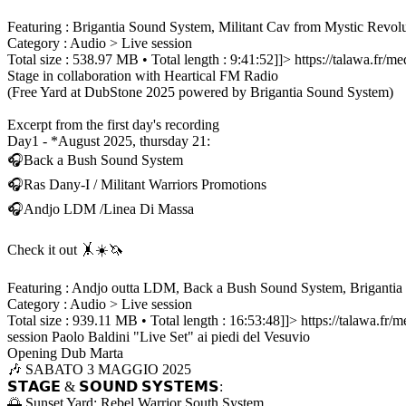
Featuring : Brigantia Sound System, Militant Cav from Mystic Revol
Category : Audio > Live session
Total size : 538.97 MB • Total length : 9:41:52]]>
https://talawa.fr/
Stage in collaboration with Heartical FM Radio
(Free Yard at DubStone 2025 powered by Brigantia Sound System)
Excerpt from the first day's recording
Day1 - *August 2025, thursday 21:
🎧Back a Bush Sound System
🎧Ras Dany-I / Militant Warriors Promotions
🎧Andjo LDM /Linea Di Massa
Check it out 🤸☀️🦄
Featuring : Andjo outta LDM, Back a Bush Sound System, Brigantia 
Category : Audio > Live session
Total size : 939.11 MB • Total length : 16:53:48]]>
https://talawa.fr
session
Paolo Baldini "Live Set" ai piedi del Vesuvio
Opening Dub Marta
🎶 SABATO 3 MAGGIO 2025
𝗦𝗧𝗔𝗚𝗘 & 𝗦𝗢𝗨𝗡𝗗 𝗦𝗬𝗦𝗧𝗘𝗠𝗦:
🌅 Sunset Yard: Rebel Warrior South System