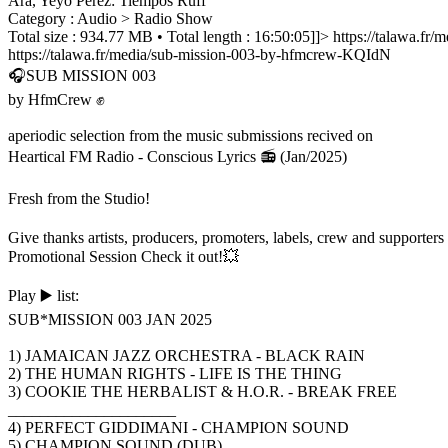
Ara, Yeyo Pérez: Tiempos Ruff
Category : Audio > Radio Show
Total size : 934.77 MB • Total length : 16:50:05]]>
https://talawa.f
https://talawa.fr/media/sub-mission-003-by-hfmcrew-KQIdN
🎧SUB MISSION 003
by HfmCrew ✊
aperiodic selection from the music submissions recived on
Heartical FM Radio - Conscious Lyrics 📻 (Jan/2025)
Fresh from the Studio!
Give thanks artists, producers, promoters, labels, crew and supporters f
Promotional Session Check it out!💥
Play ▶️ list:
SUB*MISSION 003 JAN 2025
1) JAMAICAN JAZZ ORCHESTRA - BLACK RAIN
2) THE HUMAN RIGHTS - LIFE IS THE THING
3) COOKIE THE HERBALIST & H.O.R. - BREAK FREE
_____________________
4) PERFECT GIDDIMANI - CHAMPION SOUND
5) CHAMPION SOUND (DUB)