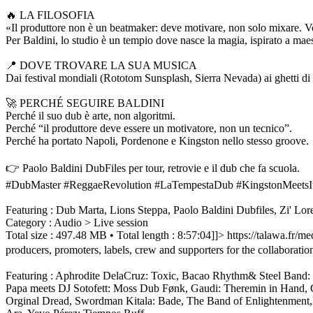
🔥 LA FILOSOFIA
«Il produttore non è un beatmaker: deve motivare, non solo mixare. Vo
Per Baldini, lo studio è un tempio dove nasce la magia, ispirato a ma
📍 DOVE TROVARE LA SUA MUSICA
Dai festival mondiali (Rototom Sunsplash, Sierra Nevada) ai ghetti di 
🚀 PERCHÉ SEGUIRE BALDINI
Perché il suo dub è arte, non algoritmi.
Perché “il produttore deve essere un motivatore, non un tecnico”.
Perché ha portato Napoli, Pordenone e Kingston nello stesso groove.
👉 Paolo Baldini DubFiles per tour, retrovie e il dub che fa scuola.
#DubMaster #ReggaeRevolution #LaTempestaDub #KingstonMeetsIt
Featuring : Dub Marta, Lions Steppa, Paolo Baldini Dubfiles, Zi' Lo
Category : Audio > Live session
Total size : 497.48 MB • Total length : 8:57:04]]>
https://talawa.fr
producers, promoters, labels, crew and supporters for the collaboration!
Featuring : Aphrodite DelaCruz: Toxic, Bacao Rhythm& Steel Band:
Papa meets DJ Sotofett: Moss Dub Fønk, Gaudi: Theremin in Hand, 
Orginal Dread, Swordman Kitala: Bade, The Band of Enlightenment