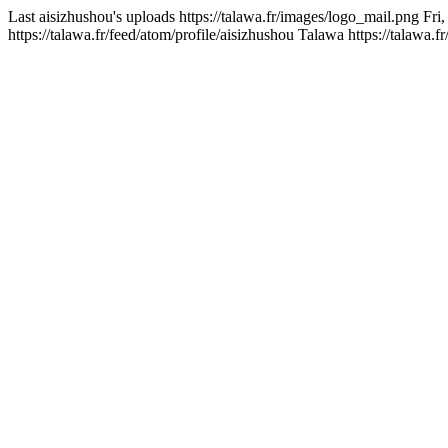
Last aisizhushou's uploads
https://talawa.fr/images/logo_mail.png
Fri
https://talawa.fr/feed/atom/profile/aisizhushou
Talawa
https://talawa.fr