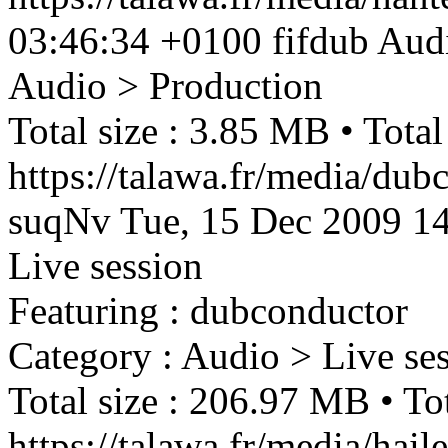
03:46:34 +0100
fifdub
Audi
Audio > Production
Total size : 3.85 MB • Total
https://talawa.fr/media/du
suqNv
Tue, 15 Dec 2009 1
Live session
Featuring : dubconductor
Category : Audio > Live se
Total size : 206.97 MB • Tot
https://talawa.fr/media/hail