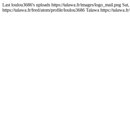
Last loulou3686's uploads
https://talawa.fr/images/logo_mail.png
Sat
https://talawa.fr/feed/atom/profile/loulou3686
Talawa
https://talawa.fr/