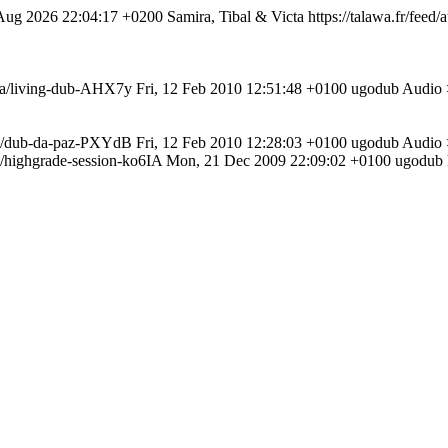
 Aug 2026 22:04:17 +0200
Samira, Tibal & Victa
https://talawa.fr/feed
dia/living-dub-AHX7y
Fri, 12 Feb 2010 12:51:48 +0100
ugodub
Audio 
dia/dub-da-paz-PXYdB
Fri, 12 Feb 2010 12:28:03 +0100
ugodub
Audio 
ia/highgrade-session-ko6IA
Mon, 21 Dec 2009 22:09:02 +0100
ugodub