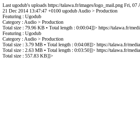
Last ugodub's uploads
https://talawa.fr/images/logo_mail.png
Fri, 07
21 Dec 2014 13:47:47 +0100
ugodub
Audio > Production
Featuring : Ugodub
Category : Audio > Production
Total size : 79.96 KB • Total length : 0:00:04]]>
https://talawa.fr/me
Featuring : Ugodub
Category : Audio > Production
Total size : 3.79 MB • Total length : 0:04:08]]>
https://talawa.fr/me
Total size : 2.63 MB • Total length : 0:03:50]]>
https://talawa.fr/med
Total size : 557.83 KB]]>