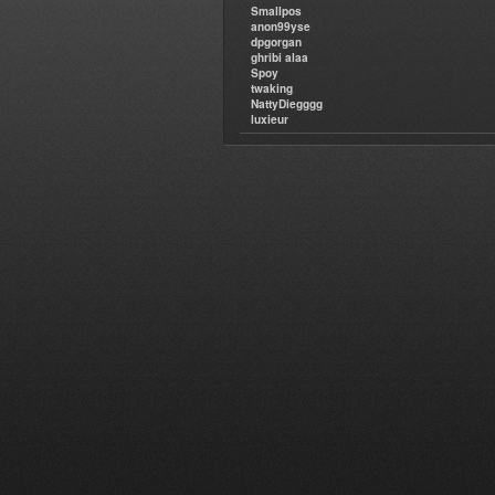
Smallpos
anon99yse
dpgorgan
ghribi alaa
Spoy
twaking
NattyDiegggg
luxieur