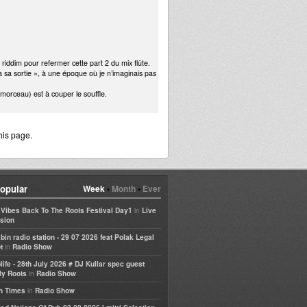
iddim pour refermer cette part 2 du mix flûte.
 à sa sortie », à une époque où je n’imaginais pas
morceau) est à couper le souffle.
his page.
opular
Week
•
Month
•
Ever
in
e Vibes Back To The Roots Festival Day1
Live
sion
bin radio station - 29 07 2026 feat Polak Legal
in
t
Radio Show
life - 28th July 2026 # DJ Kullar spec guest
in
ly Roots
Radio Show
in
h Times
Radio Show