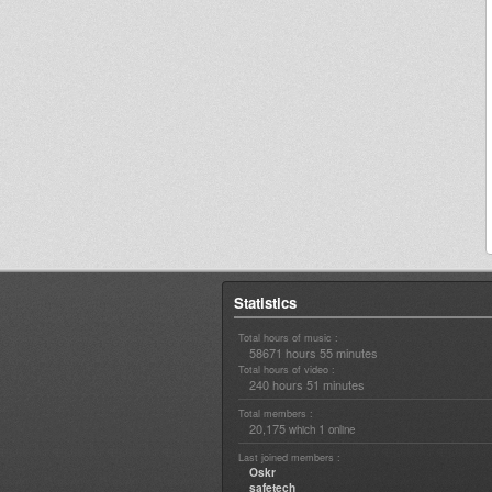
Statistics
Total hours of music :
58671 hours 55 minutes
Total hours of video :
240 hours 51 minutes
Total members :
20,175
1
which
online
Last joined members :
Oskr
safetech