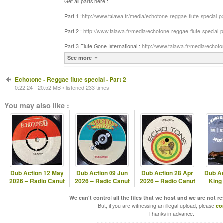
Get all parts here :
Part 1 :
http://www.talawa.fr/media/echotone-reggae-flute-special-
Part 2 :
http://www.talawa.fr/media/echotone-reggae-flute-special-
Part 3 Flute Gone International :
http://www.talawa.fr/media/echoto
See more
Echotone - Reggae flute special - Part 2
0:22:24 - 20.52 MB • listened 233 times
You may also like :
Dub Action 12 May
Dub Action 09 Jun
Dub Action 28 Apr
Dub Ac
2026 – Radio Canut
2026 – Radio Canut
2026 – Radio Canut
King 
102.2FM
102.2FM
102.2FM
We can't control all the files that we host and we are not r
But, if you are witnessing an illegal upload, please
co
Thanks in advance.