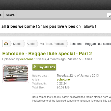
s
news
d
all tribes welcome
! Share
positive vibes
on Talawa !
Media
Audio
Mix Tape, Podcast
Echotone - Reggae flute specia
Echotone - Reggae flute special - Part 2
Uploaded by
echotone
13 years, 4 months ago • Viewed 535 times
Play all Files
Tuesday, 22nd of January 2013
Related date :
echotone
Artists :
0:22:24
Total length :
20.52 MB
Total Size :
Here comes the flute mix part 2, following the theme started here wit
I edited some of the featured songs to emphasize flute parts into a 