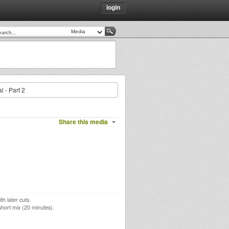
login
l - Part 2
Share this media
h later cuts.
short mix (20 minutes).