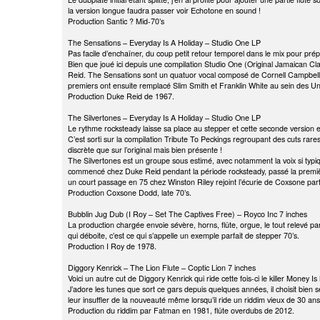
la version longue faudra passer voir Echotone en sound !
Production Santic ? Mid-70’s
The Sensations – Everyday Is A Holiday – Studio One LP
Pas facile d’enchaîner, du coup petit retour temporel dans le mix pour prép
Bien que joué ici depuis une compilation Studio One (Original Jamaican Cla
Reid. The Sensations sont un quatuor vocal composé de Cornell Campbell, 
premiers ont ensuite remplacé Slim Smith et Franklin White au sein des U
Production Duke Reid de 1967.
The Silvertones – Everyday Is A Holiday – Studio One LP
Le rythme rocksteady laisse sa place au stepper et cette seconde version 
C’est sorti sur la compilation Tribute To Peckings regroupant des cuts rares e
discrète que sur l’original mais bien présente !
The Silvertones est un groupe sous estimé, avec notamment la voix si typi
commencé chez Duke Reid pendant la période rocksteady, passé la premièr
un court passage en 75 chez Winston Riley rejoint l’écurie de Coxsone part
Production Coxsone Dodd, late 70’s.
Bubblin Jug Dub (I Roy – Set The Captives Free) – Royco Inc 7 inches
La production chargée envoie sévère, horns, flûte, orgue, le tout relevé p
qui déboite, c’est ce qui s’appelle un exemple parfait de stepper 70’s.
Production I Roy de 1978.
Diggory Kenrick – The Lion Flute – Coptic Lion 7 inches
Voici un autre cut de Diggory Kenrick qui ride cette fois-ci le killer Money I
J’adore les tunes que sort ce gars depuis quelques années, il choisit bien s
leur insuffler de la nouveauté même lorsqu’il ride un riddim vieux de 30 ans
Production du riddim par Fatman en 1981, flûte overdubs de 2012.