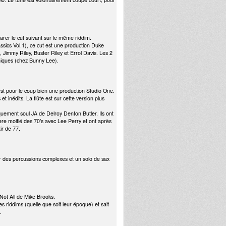
arer le cut suivant sur le même riddim.
ssics Vol.1), ce cut est une production Duke
Jimmy Riley, Buster Riley et Errol Davis. Les 2
niques (chez Bunny Lee).
est pour le coup bien une production Studio One.
t inédits. La flûte est sur cette version plus
quement soul JA de Delroy Denton Butler. Ils ont
e moitié des 70’s avec Lee Perry et ont après
ir de 77.
ar des percussions complexes et un solo de sax
s Not All de Mike Brooks.
es riddims (quelle que soit leur époque) et sait
.