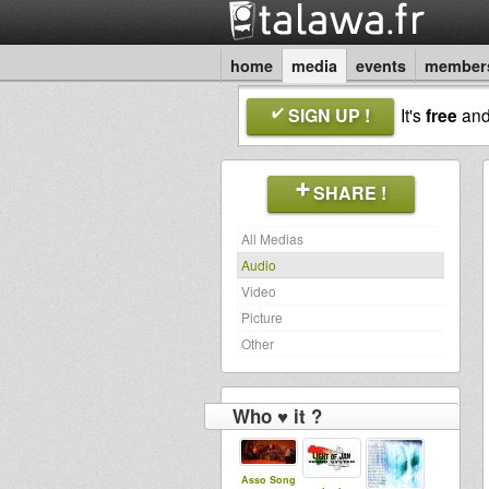
home
media
events
member
SIGN UP !
It's
free
an
SHARE !
All Medias
Audio
Video
Picture
Other
Who ♥ it ?
Asso Song