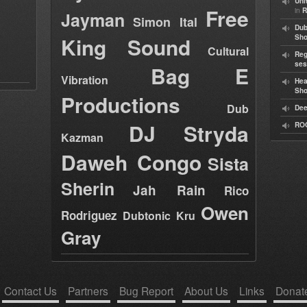
Uni
Free
in
R
Jayman
Simon Ital
Dub
King Sound
Sh
Cultural
Reg
ses
Bag E
Vibration
Hea
Sh
Productions
Dub
Dee
DJ Stryda
RO
Kazman
Daweh Congo
Sista
Sherin
Jah Rain
Rico
Owen
Rodriguez
Dubtonic Kru
Gray
Contact Us
Partners
Bug Report
About Us
Links
Donat