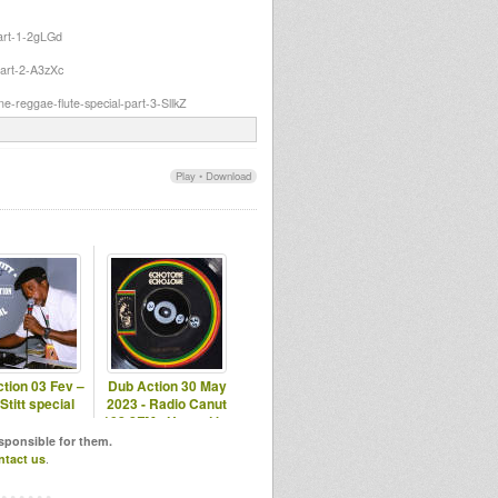
part-1-2gLGd
part-2-A3zXc
ne-reggae-flute-special-part-3-SllkZ
Play
•
Download
tion 03 Fev –
Dub Action 30 May
Stitt special
2023 - Radio Canut
102.2FM - Hosted by
Echotone
esponsible for them.
ntact us
.