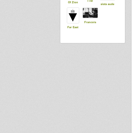
I rel
Of Zion
sista aude
Francois
Far East