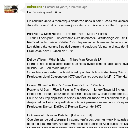
echotone
•
Posted 13 years, 4 months ago
En français quand même :
On continue dans la thématique démarrée dans la part 1, cette fois avec des
J’ai édité nombre des morceaux joués dans ce mix afin de mettre l’emphase 
Earl Flute & Keith Hudson – The Betrayer – Mafia 7 inches
Tut tut tut poin poin… on démarre avec un morceau d’anthologie de Earl Fl
Pierre et Judas qui ont trahi le Christ, le premier en le reniant, le second 
Le riddim a été comme il se doit versionné plusieurs fois par le ghetto de
Production Keith Hudson en 1972.
Delroy Wilson – What Is Man – Tribes Man Records LP
L’intro un rien chelou laisse place à un roots joyeux comme Jack Ruby sava
d’Ocho Rios… en mode majeur !
On se laisse emporter par le riddim et que dire de la voix de Delroy Wils
Production Lloyd Coxsone de 1977 que l’on retrouve sur le LP 12 The Ha
Roman Stewart – Rice & Peas – Hungry Town 12 inches
Rocker’s All Star – Rice & Peas In The Ghetto – Hungry Town 12 inches
Retour en mineur, Rice & peas, sufferer’s peas, rice & peas in the ghetto
Pour ne pas trop dépasser le temps imparti, on zappe très rapidement le (p
deejay cut de Felion au profit d’un dub flûté présent uniquement sur ce pr
Production Everton DaSilva & Roman Stewart de 1979
Unknown – Unkown – Dubplate [Echotone Edit]
Que dire sur ce cut totalement inconnu (enfin pas pour les vieux briscards
directe du 18 Dromilly Avenue à Waterhouse, l’antre de King Tubby the D
Le dubplate initial étant splitté, j’en ai profité pour ajouter une partie flût