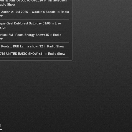
ted Nations Of Dub 03-08-2026 I-mitri Selection
adio Show
in
 Action 21 Jul 2026 – Wackie's Special
Radio
ow
in
gae Geel Dubforest Saturday 01/08
Live
sion
in
rtical FM - Roots Energy Show#45
Radio
ow
in
 Roots... DUB karma show /12
Radio Show
in
OTS UNITED RADIO SHOW #81
Radio Show
e