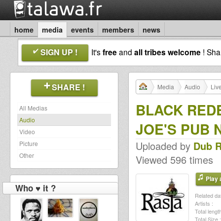
home
media
events
members
news
SIGN UP !
It's
free
and
all tribes welcome
! Sh
SHARE !
Media
Audio
Liv
BLACK REDE
All Medias
Audio
JOE'S PUB 
Video
Uploaded by
Dub 
Picture
Other
Viewed 596 times
Play a
Who ♥ it ?
Related dat
Artists :
Total length
Total Size :