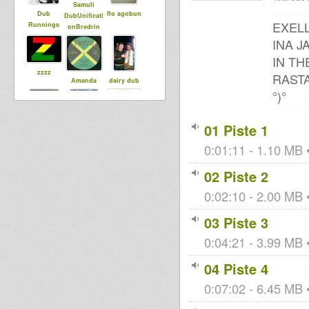
Samuli
Dub
flo agobun
DubUnificati
EXELL
Runnings
onBredrin
INA J
IN TH
zzzz
RASTA
Amanda
dairy dub
°)°
01 Piste 1
Xuhualtep
rasTim
Dubviously
0:01:11 - 1.10 MB •
02 Piste 2
Dub
Runningz
0:02:10 - 2.00 MB •
03 Piste 3
0:04:21 - 3.99 MB •
04 Piste 4
0:07:02 - 6.45 MB •