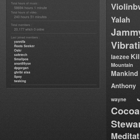
Violin
Total hours of music :
58694 hours 1 minute
Total hours of video :
240 hours 51 minutes
Yalah
Total members :
Jamm
20,177
0
which
online
Last joined members :
Vibrat
yannifa
Roots Seeker
Oskr
Ki
safetech
laezee
Smallpos
anon99yse
Mountain
dpgorgan
Mankind
ghribi alaa
Spoy
twaking
Anthony
wayne
Cocoa
Stewa
Medita